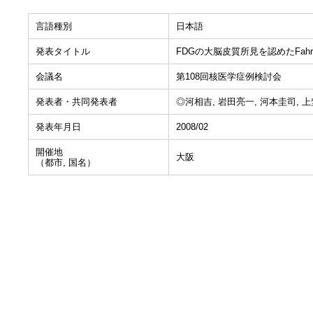
言語種別
日本語
発表タイトル
FDGの大脳皮質所見を認めたFah
会議名
第108回核医学症例検討会
発表者・共同発表者
◎河相吉, 岩田亮一, 河本圭司, 
発表年月日
2008/02
開催地
大阪
（都市, 国名）