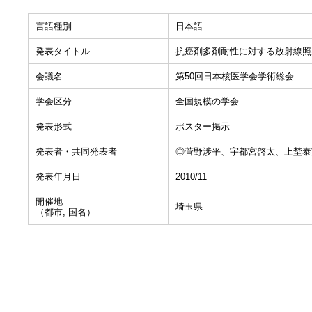
言語種別
日本語
発表タイトル
抗癌剤多剤耐性に対する放射線照
会議名
第50回日本核医学会学術総会
学会区分
全国規模の学会
発表形式
ポスター掲示
発表者・共同発表者
◎菅野渉平、宇都宮啓太、上埜泰
発表年月日
2010/11
開催地
埼玉県
（都市, 国名）