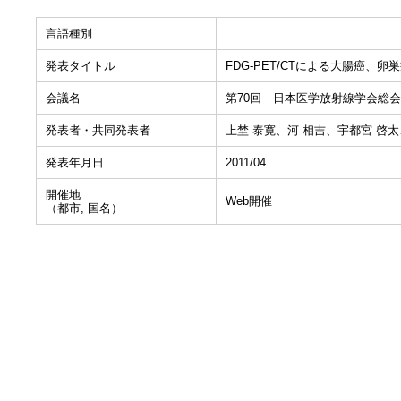
言語種別
発表タイトル
FDG-PET/CTによる大腸癌、
会議名
第70回 日本医学放射線学会総会
発表者・共同発表者
上埜 泰寛、河 相吉、宇都宮 啓太
発表年月日
2011/04
開催地
Web開催
（都市, 国名）