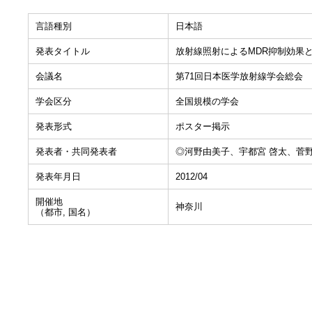
言語種別
日本語
発表タイトル
放射線照射によるMDR抑制効果
会議名
第71回日本医学放射線学会総会
学会区分
全国規模の学会
発表形式
ポスター掲示
発表者・共同発表者
◎河野由美子、宇都宮 啓太、菅野
発表年月日
2012/04
開催地
神奈川
（都市, 国名）