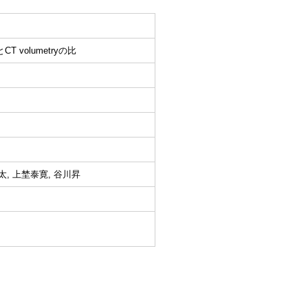
 volumetryの比
太, 上埜泰寛, 谷川昇