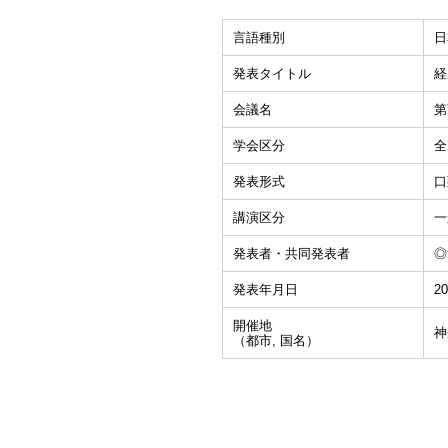
言語種別
日
発表タイトル
経
会議名
第
学会区分
全
発表形式
口
講演区分
一
発表者・共同発表者
◎
発表年月日
20
開催地
神
（都市, 国名）