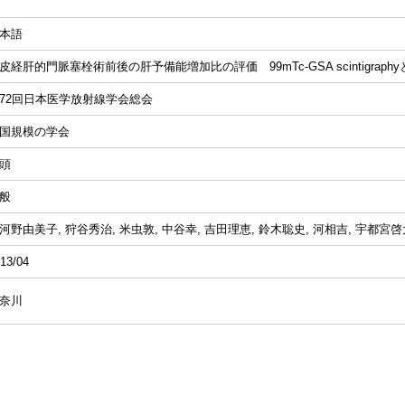
本語
皮経肝的門脈塞栓術前後の肝予備能増加比の評価 99mTc-GSA scintigraphyとCT
72回日本医学放射線学会総会
国規模の学会
頭
般
河野由美子, 狩谷秀治, 米虫敦, 中谷幸, 吉田理恵, 鈴木聡史, 河相吉, 宇都宮啓
13/04
奈川