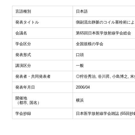
言語種別
日本語
発表タイトル
側副流出静脈のコイル塞栓術によ
会議名
第65回日本医学放射線学会総会
学会区分
全国規模の学会
発表形式
口頭
講演区分
一般
発表者・共同発表者
◎狩谷秀治, 谷川昇, 小島博之, 米
発表年月日
2006/04
開催地
横浜
（都市, 国名）
学会抄録
日本医学放射線学会雑誌 (65回抄録集)