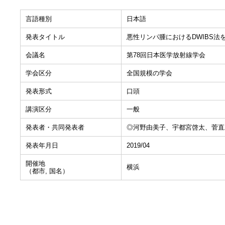
言語種別
日本語
発表タイトル
悪性リンパ腫におけるDWIBS
会議名
第78回日本医学放射線学会
学会区分
全国規模の学会
発表形式
口頭
講演区分
一般
発表者・共同発表者
◎河野由美子、宇都宮啓太、菅直
発表年月日
2019/04
開催地
横浜
（都市, 国名）