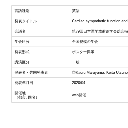
言語種別
英語
発表タイトル
Cardiac sympathetic function and 
会議名
第79回日本医学放射線学会総会w
学会区分
全国規模の学会
発表形式
ポスター掲示
講演区分
一般
発表者・共同発表者
◎Kaoru Maruyama, Keita Utsunom
発表年月日
2020/04
開催地
web開催
（都市, 国名）