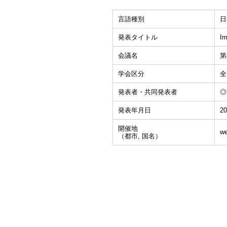
言語種別
日
発表タイトル
Im
会議名
第
学会区分
全
発表者・共同発表者
◎Y
発表年月日
20
開催地
w
（都市, 国名）