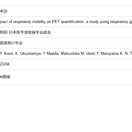
本語
pact of respiratory mobility on PET quantification: a study using respirator
80回 日本医学放射線学会総会
国規模の学会
. Kono, K. Utsunomiya, Y Maeda, Matsushita M, Ueno Y, Maruyama K, N. 
21/04
eb開催