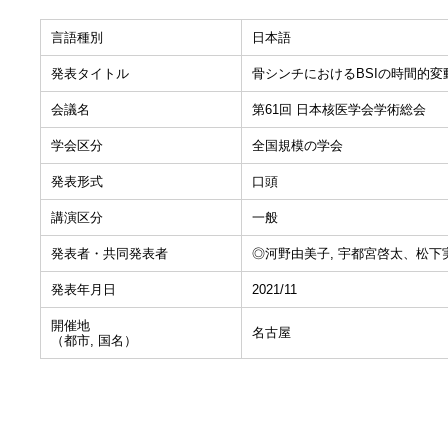
言語種別
日本語
発表タイトル
骨シンチにおけるBSIの時間的
会議名
第61回 日本核医学会学術総会
学会区分
全国規模の学会
発表形式
口頭
講演区分
一般
発表者・共同発表者
◎河野由美子, 宇都宮啓太、松下
発表年月日
2021/11
開催地
名古屋
（都市, 国名）