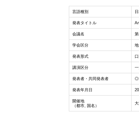
言語種別
日
発表タイトル
A
会議名
第
学会区分
地
発表形式
口
講演区分
一
発表者・共同発表者
◎
発表年月日
20
開催地
大
（都市, 国名）