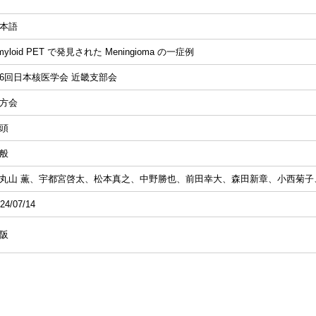
本語
myloid PET で発見された Meningioma の一症例
6回日本核医学会 近畿支部会
方会
頭
般
丸山 薫、宇都宮啓太、松本真之、中野勝也、前田幸大、森田新章、小西菊子
24/07/14
阪