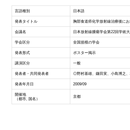
言語種別
日本語
発表タイトル
胸部食道癌化学放射線治療後におけ
会議名
日本放射線腫瘍学会第22回学術
学会区分
全国規模の学会
発表形式
ポスター掲示
講演区分
一般
発表者・共同発表者
◎野村基雄、鎌田実、小島博之、
発表年月日
2009/09
開催地
京都
（都市, 国名）