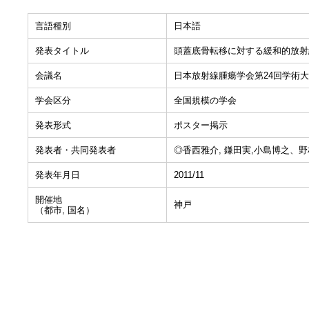
言語種別
日本語
発表タイトル
頭蓋底骨転移に対する緩和的放射
会議名
日本放射線腫瘍学会第24回学術
学会区分
全国規模の学会
発表形式
ポスター掲示
発表者・共同発表者
◎香西雅介, 鎌田実,小島博之、野
発表年月日
2011/11
開催地
神戸
（都市, 国名）