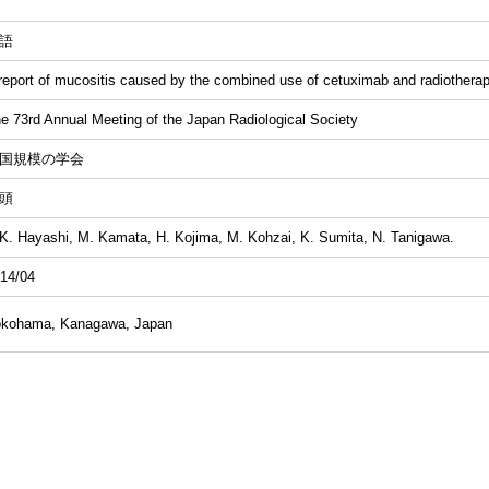
語
report of mucositis caused by the combined use of cetuximab and radiothera
e 73rd Annual Meeting of the Japan Radiological Society
国規模の学会
頭
. Hayashi, M. Kamata, H. Kojima, M. Kohzai, K. Sumita, N. Tanigawa.
14/04
kohama, Kanagawa, Japan