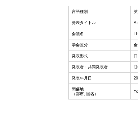
言語種別
英
発表タイトル
A 
会議名
Th
学会区分
全
発表形式
口
発表者・共同発表者
◎K
発表年月日
20
開催地
Yo
（都市, 国名）