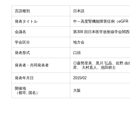
言語種別
日本語
発表タイトル
中～高度腎機能障害症例（eGFR
会議名
第309 回日本医学放射線学会関
学会区分
地方会
発表形式
口頭
◎森勢里美、黒川 弘晶、佐野 由
発表者・共同発表者
昇、 大村直人、池田耕士
発表年月日
2015/02
開催地
大阪
（都市, 国名）