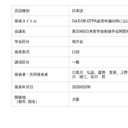
言語種別
日本語
発表タイトル
Gd-EOB-DTPA血管外漏出時
会議名
第324回日本医学放射線学会関西
学会区分
地方会
発表形式
口頭
講演区分
一般
◎黒川 弘晶、森勢 里美、上野
発表者・共同発表者
川 雄三、谷川 昇
発表年月日
2020/02/08
開催地
大阪
（都市, 国名）