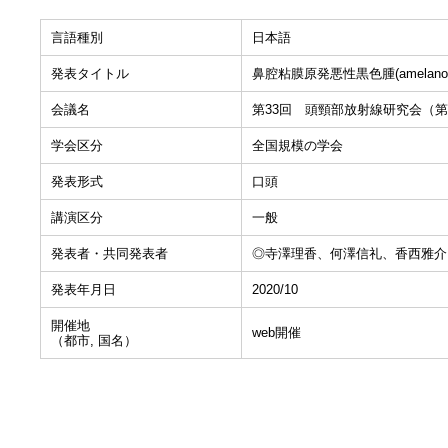
言語種別
日本語
発表タイトル
鼻腔粘膜原発悪性黒色腫(amelanoti
会議名
第33回 頭頸部放射線研究会（第
学会区分
全国規模の学会
発表形式
口頭
講演区分
一般
発表者・共同発表者
◎寺澤理香、何澤信礼、香西雅介
発表年月日
2020/10
開催地
web開催
（都市, 国名）