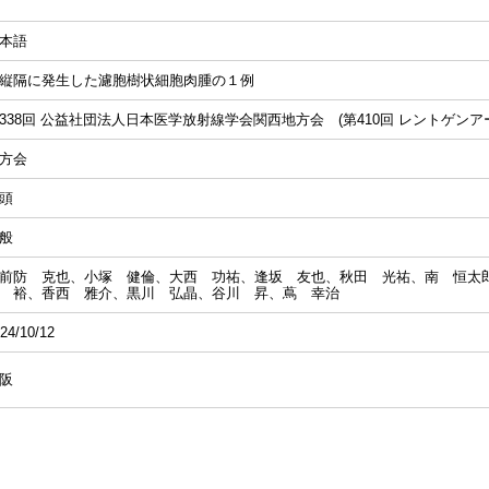
本語
縦隔に発生した濾胞樹状細胞肉腫の１例
338回 公益社団法人日本医学放射線学会関西地方会 (第410回 レントゲンア
方会
頭
般
前防 克也、小塚 健倫、大西 功祐、逢坂 友也、秋田 光祐、南 恒太
 裕、香西 雅介、黒川 弘晶、谷川 昇、蔦 幸治
24/10/12
阪