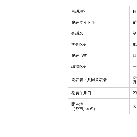
言語種別
日
発表タイトル
前
会議名
第
学会区分
地
発表形式
口
講演区分
一
◎
発表者・共同発表者
野
発表年月日
20
開催地
大
（都市, 国名）