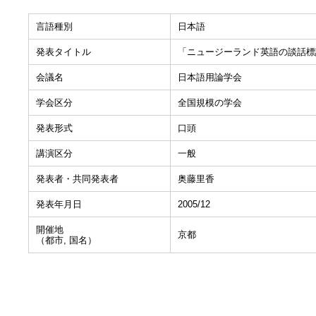
言語種別
日本語
発表タイトル
「ニュージーランド英語の談話標
会議名
日本語用論学会
学会区分
全国規模の学会
発表形式
口頭
講演区分
一般
発表者・共同発表者
奥藤里香
発表年月日
2005/12
開催地
京都
（都市, 国名）