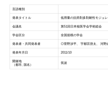
言語種別
発表タイトル
低用量の抗癌剤多剤耐性モジュレ
会議名
第51回日本核医学会学術総会
学会区分
全国規模の学会
発表者・共同発表者
◎菅野渉平、 宇都宮啓太、 河野
発表年月日
2011/10
開催地
筑波
（都市, 国名）