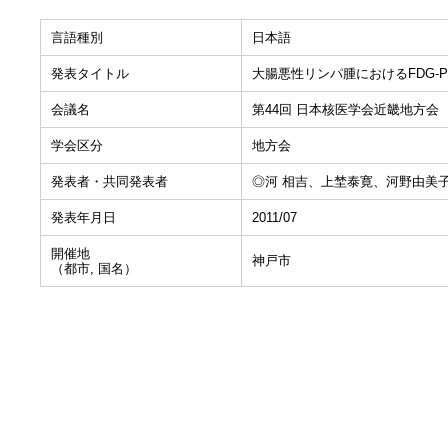
言語種別
日本語
発表タイトル
大腸悪性リンパ腫におけるFDG-P
会議名
第44回 日本核医学会近畿地方会
学会区分
地方会
発表者・共同発表者
◎河 相吉、上埜泰寛、河野由美
発表年月日
2011/07
開催地
神戸市
（都市, 国名）