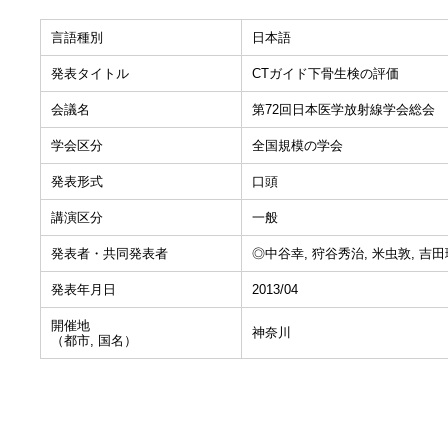
言語種別
日本語
発表タイトル
CTガイド下骨生検の評価
会議名
第72回日本医学放射線学会総会
学会区分
全国規模の学会
発表形式
口頭
講演区分
一般
発表者・共同発表者
◎中谷幸, 狩谷秀治, 米虫敦, 吉田
発表年月日
2013/04
開催地
神奈川
（都市, 国名）