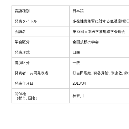
言語種別
日本語
発表タイトル
多発性嚢胞腎に対する低濃度NB
会議名
第72回日本医学放射線学会総会
学会区分
全国規模の学会
発表形式
口頭
講演区分
一般
発表者・共同発表者
◎吉田理絵, 狩谷秀治, 米虫敦, 鈴
発表年月日
2013/04
開催地
神奈川
（都市, 国名）