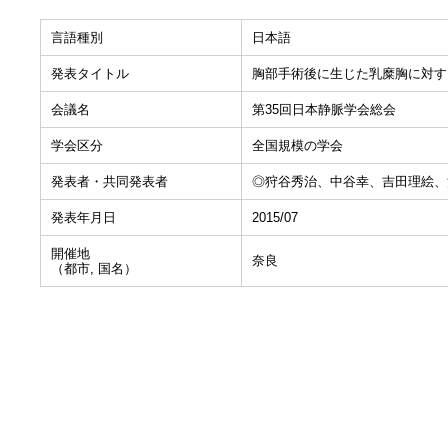
言語種別
日本語
発表タイトル
胸部手術後に生じた乳糜胸に対す
会議名
第35回日本静脈学会総会
学会区分
全国規模の学会
発表者・共同発表者
◎狩谷秀治、中谷幸、吉田理絵、
発表年月日
2015/07
開催地
奈良
（都市, 国名）