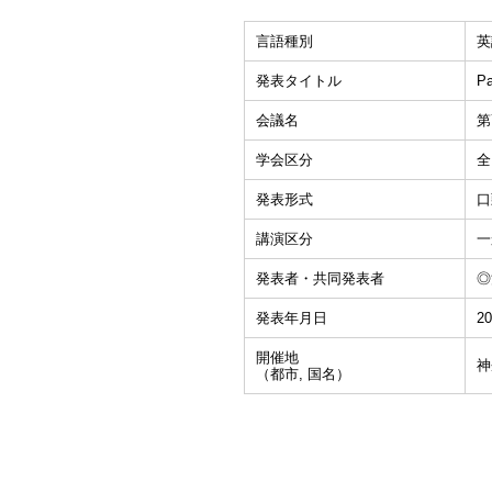
言語種別
英
発表タイトル
P
会議名
第
学会区分
全
発表形式
口
講演区分
一
発表者・共同発表者
◎
発表年月日
20
開催地
神
（都市, 国名）