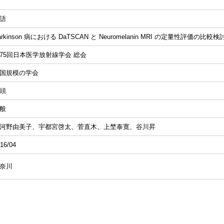
語
arkinson 病における DaTSCAN と Neuromelanin MRI の定量性評価の比較検
75回日本医学放射線学会 総会
国規模の学会
頭
般
河野由美子、宇都宮啓太、菅直木、上埜泰寛、谷川昇
16/04
奈川