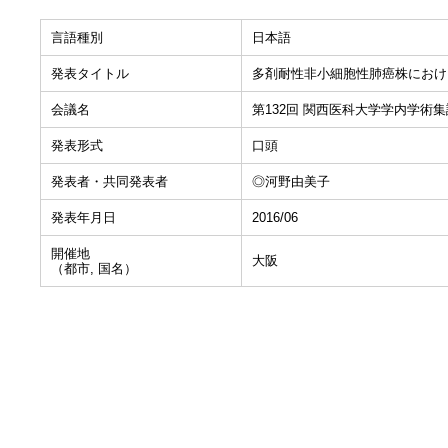
言語種別
日本語
発表タイトル
多剤耐性非小細胞性肺癌株におけ
会議名
第132回 関西医科大学学内学術
発表形式
口頭
発表者・共同発表者
◎河野由美子
発表年月日
2016/06
開催地
大阪
（都市, 国名）