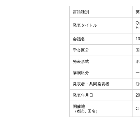
言語種別
英
Qu
発表タイトル
Em
会議名
10
学会区分
国
発表形式
ポ
講演区分
一
発表者・共同発表者
◎K
発表年月日
20
開催地
C
（都市, 国名）