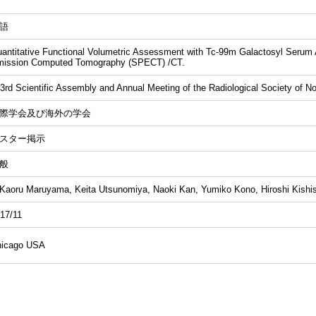
語
antitative Functional Volumetric Assessment with Tc-99m Galactosyl Serum
ission Computed Tomography (SPECT) /CT.
3rd Scientific Assembly and Annual Meeting of the Radiological Society of 
際学会及び海外の学会
スター掲示
般
aoru Maruyama, Keita Utsunomiya, Naoki Kan, Yumiko Kono, Hiroshi Kishis
17/11
hicago USA