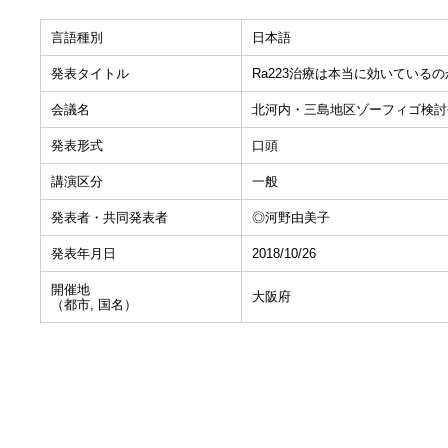
言語種別
日本語
発表タイトル
Ra223治療は本当に効いているの
会議名
北河内・三島地区ゾーフィゴ検討
発表形式
口頭
講演区分
一般
発表者・共同発表者
◎河野由美子
発表年月日
2018/10/26
開催地
大阪府
（都市, 国名）