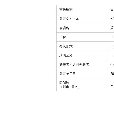
言語種別
日
発表タイトル
が
会議名
第
招聘
招
発表形式
口
講演区分
一
発表者・共同発表者
◎
発表年月日
20
開催地
大
（都市, 国名）