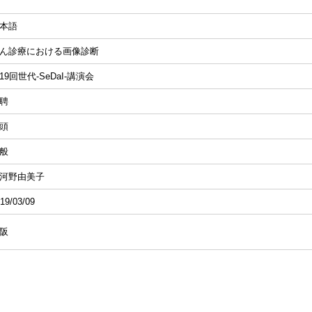
本語
ん診療における画像診断
19回世代-SeDaI-講演会
聘
頭
般
河野由美子
19/03/09
阪