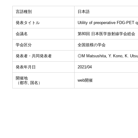
言語種別
日本語
発表タイトル
Utility of preoperative FDG-PET q
会議名
第80回 日本医学放射線学会総会
学会区分
全国規模の学会
発表者・共同発表者
◎M Matsushita, Y. Kono, K. Uts
発表年月日
2021/04
開催地
web開催
（都市, 国名）