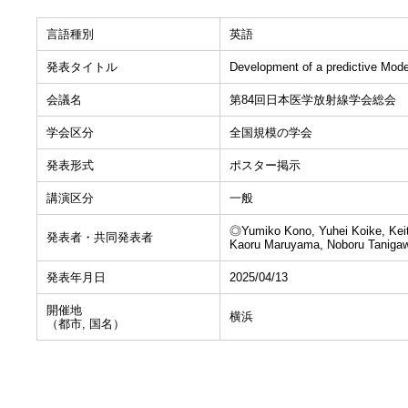
言語種別
英語
発表タイトル
Development of a predictive Mod
会議名
第84回日本医学放射線学会総会
学会区分
全国規模の学会
発表形式
ポスター掲示
講演区分
一般
◎Yumiko Kono, Yuhei Koike, Keit
発表者・共同発表者
Kaoru Maruyama, Noboru Taniga
発表年月日
2025/04/13
開催地
横浜
（都市, 国名）