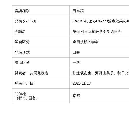
言語種別
日本語
発表タイトル
DWIBSによるRa-223治療効果
会議名
第65回日本核医学会学術総会
学会区分
全国規模の学会
発表形式
口頭
講演区分
一般
発表者・共同発表者
◎逢坂友也、河野由美子、秋田光
発表年月日
2025/11/13
開催地
京都
（都市, 国名）