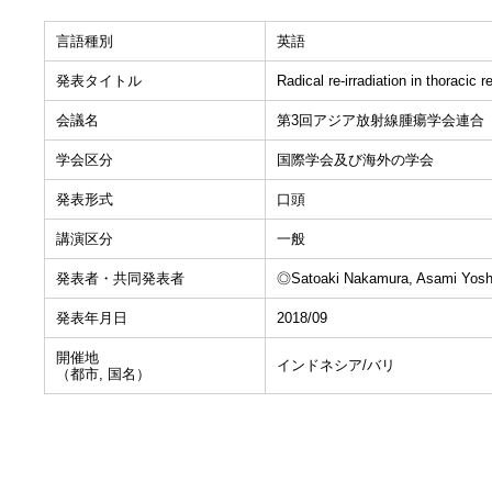
言語種別
英語
発表タイトル
Radical re-irradiation in thoracic r
会議名
第3回アジア放射線腫瘍学会連合
学会区分
国際学会及び海外の学会
発表形式
口頭
講演区分
一般
発表者・共同発表者
◎Satoaki Nakamura, Asami Yoshid
発表年月日
2018/09
開催地
インドネシア/バリ
（都市, 国名）