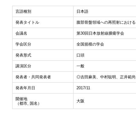
言語種別
日本語
発表タイトル
腹部骨盤領域への再照射における
会議名
第30回日本放射線腫瘍学会
学会区分
全国規模の学会
発表形式
口頭
講演区分
一般
発表者・共同発表者
◎吉田麻美、中村聡明、正井範尚
発表年月日
2017/11
開催地
大阪
（都市, 国名）