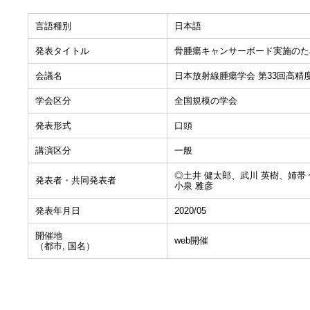
言語種別
日本語
発表タイトル
骨腫瘍キャンサーボード実施のため
会議名
日本放射線腫瘍学会 第33回高
学会区分
全国規模の学会
発表形式
口頭
講演区分
一般
◎土井 健太郎、武川 英樹、姉帯 
発表者・共同発表者
小泉 雅彦
発表年月日
2020/05
開催地
web開催
（都市, 国名）