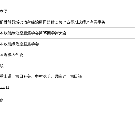
本語
部骨盤領域の放射線治療再照射における長期成績と有害事象
本放射線治療腫瘍学会第35回学術大会
本放射線治療腫瘍学会
国規模の学会
頭
重山謙、吉田麻美、中村聡明、呉隆進、吉田謙
22/11
島