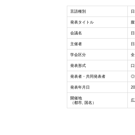
言語種別
日
発表タイトル
腹
会議名
日
主催者
日
学会区分
全
発表形式
口
発表者・共同発表者
◎
発表年月日
20
開催地
広
（都市, 国名）