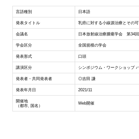
言語種別
日本語
発表タイトル
乳癌に対する小線源治療とその可
会議名
日本放射線治療腫瘍学会 第34
学会区分
全国規模の学会
発表形式
口頭
講演区分
シンポジウム・ワークショップ 
発表者・共同発表者
◎吉田 謙
発表年月日
2021/11
開催地
Web開催
（都市, 国名）