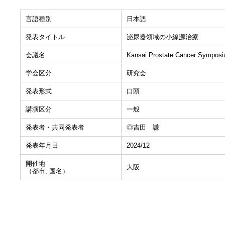
言語種別
日本語
発表タイトル
泌尿器領域の小線源治療
会議名
Kansai Prostate Cancer Sympos
学会区分
研究会
発表形式
口頭
講演区分
一般
発表者・共同発表者
◎吉田 謙
発表年月日
2024/12
開催地
大阪
（都市, 国名）