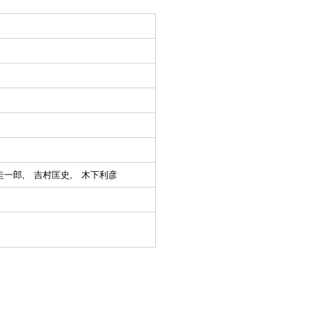
田圭一郎, 吉村匡史, 木下利彦