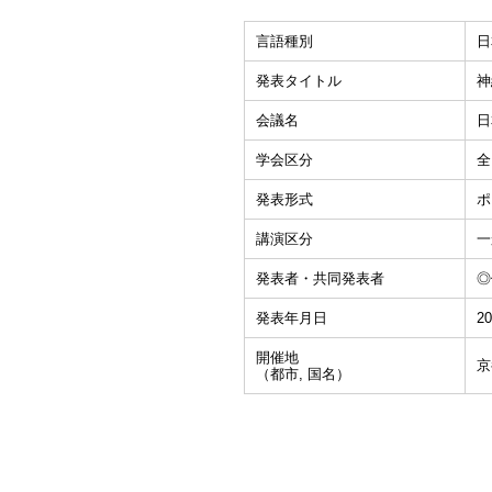
言語種別
日
発表タイトル
神
会議名
日
学会区分
全
発表形式
ポ
講演区分
一
発表者・共同発表者
◎
発表年月日
20
開催地
京
（都市, 国名）