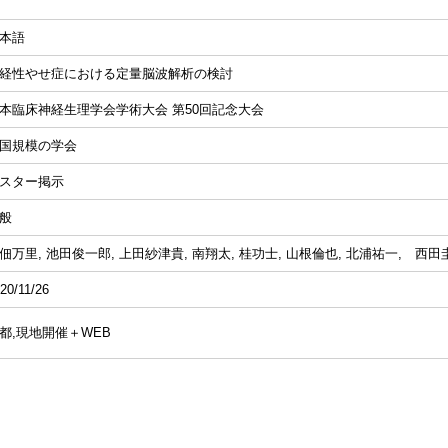
本語
経性やせ症における定量脳波解析の検討
本臨床神経生理学会学術大会 第50回記念大会
国規模の学会
スター掲示
般
佃万里, 池田俊一郎, 上田紗津貴, 南翔太, 桂功士, 山根倫也, 北浦祐一, 西
20/11/26
都,現地開催＋WEB