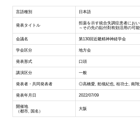
言語種別
日本語
拒薬を示す統合失調症患者においてb
発表タイトル
～その先の貼付剤有効活用の可能
会議名
第130回近畿精神神経学会
学会区分
地方会
発表形式
口頭
講演区分
一般
発表者・共同発表者
◎高橋愛, 舩槻紀也, 桂功士, 南翔
発表年月日
2022/07/09
開催地
大阪
（都市, 国名）