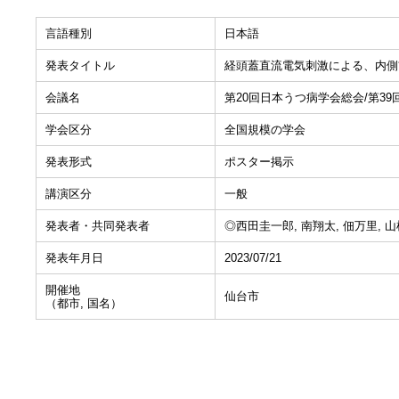
言語種別
日本語
発表タイトル
経頭蓋直流電気刺激による、内側前頭
会議名
第20回日本うつ病学会総会/第3
学会区分
全国規模の学会
発表形式
ポスター掲示
講演区分
一般
発表者・共同発表者
◎西田圭一郎, 南翔太, 佃万里, 山
発表年月日
2023/07/21
開催地
仙台市
（都市, 国名）