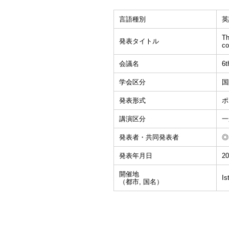
言語種別
英
Th
発表タイトル
co
会議名
6t
学会区分
国
発表形式
ポ
講演区分
一
発表者・共同発表者
◎S
発表年月日
20
開催地
Is
（都市, 国名）