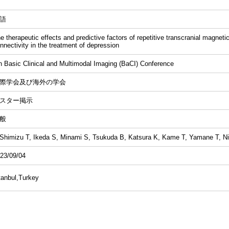
語
e therapeutic effects and predictive factors of repetitive transcranial magneti
nnectivity in the treatment of depression
h Basic Clinical and Multimodal Imaging (BaCI) Conference
際学会及び海外の学会
スター掲示
般
himizu T, Ikeda S, Minami S, Tsukuda B, Katsura K, Kame T, Yamane T, Ni
23/09/04
tanbul,Turkey