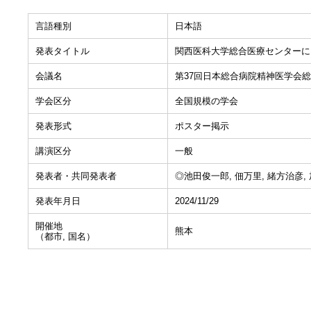
言語種別
日本語
発表タイトル
関西医科大学総合医療センターに
会議名
第37回日本総合病院精神医学会
学会区分
全国規模の学会
発表形式
ポスター掲示
講演区分
一般
発表者・共同発表者
◎池田俊一郎, 佃万里, 緒方治彦,
発表年月日
2024/11/29
開催地
熊本
（都市, 国名）