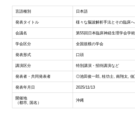
言語種別
日本語
発表タイトル
様々な脳波解析手法とその臨床へ
会議名
第55回日本臨床神経生理学会学術
学会区分
全国規模の学会
発表形式
口頭
講演区分
特別講演・招待講演など
発表者・共同発表者
◎池田俊一郎, 桂功士, 南翔太, 佃
発表年月日
2025/11/13
開催地
沖縄
（都市, 国名）