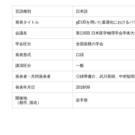
言語種別
日本語
発表タイトル
gEUDを用いた最適化におけるパ
会議名
第116回 日本医学物理学会学術大
学会区分
全国規模の学会
発表形式
口頭
講演区分
一般
発表者・共同発表者
◎姉帯優介、武川英樹、中村聡明
発表年月日
2018/09
開催地
岩手県
（都市, 国名）