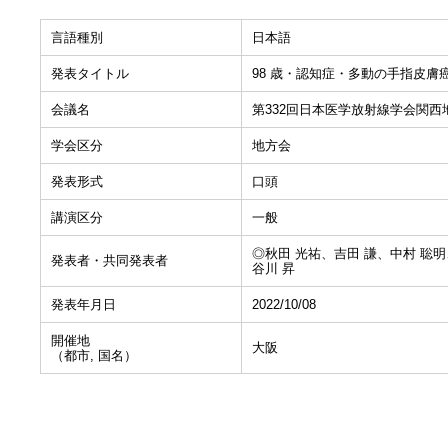
言語種別
日本語
発表タイトル
98 歳・認知症・多動の手指皮膚
会議名
第332回日本医学放射線学会関西
学会区分
地方会
発表形式
口頭
講演区分
一般
◎秋田 光祐、吉田 謙、中村 聡明
発表者・共同発表者
谷川 昇
発表年月日
2022/10/08
開催地
大阪
（都市, 国名）