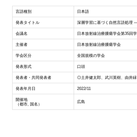
言語種別
日本語
発表タイトル
深層学習に基づく自然言語処理 
会議名
日本放射線治療腫瘍学会第35回
主催者
日本放射線治療腫瘍学会
学会区分
全国規模の学会
発表形式
口頭
発表者・共同発表者
◎土井健太郎、武川英樹、由井緑
発表年月日
2022/11
開催地
広島
（都市, 国名）