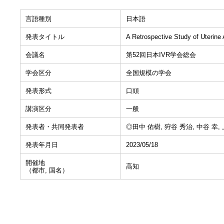
言語種別
日本語
発表タイトル
A Retrospective Study of Uterine
会議名
第52回日本IVR学会総会
学会区分
全国規模の学会
発表形式
口頭
講演区分
一般
発表者・共同発表者
◎田中 佑樹, 狩谷 秀治, 中谷 幸, 
発表年月日
2023/05/18
開催地
高知
（都市, 国名）