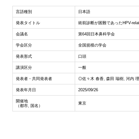
言語種別
日本語
発表タイトル
術前診断が困難であったHPV-related mul
会議名
第64回日本鼻科学会
学会区分
全国規模の学会
発表形式
口頭
講演区分
一般
発表者・共同発表者
◎佐々木 春香, 森田 瑞樹, 河内 理
発表年月日
2025/09/26
開催地
東京
（都市, 国名）