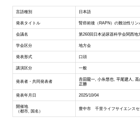
言語種別
日本語
発表タイトル
腎癌術後（RAPN）の難治性リ
会議名
第260回日本泌尿器科学会関西地
学会区分
地方会
発表形式
口頭
講演区分
一般
𠮷田龍一, 小糸悠也, 平尾建人, 
発表者・共同発表者
正勝
発表年月日
2025/10/04
開催地
豊中市 千里ライフサイエンスセ
（都市, 国名）